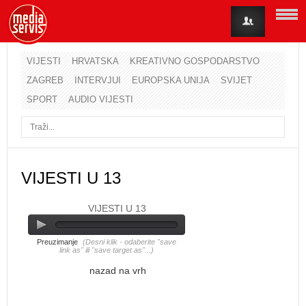
VIJESTI
HRVATSKA
KREATIVNO GOSPODARSTVO
ZAGREB
INTERVJUI
EUROPSKA UNIJA
SVIJET
Korisničko ime
SPORT
AUDIO VIJESTI
Lozinka
Zapamti me
VIJESTI U 13
VIJESTI U 13
Zaboravili ste lozinku?
Zaboravili ste korisničko ime?
Preuzimanje
(Desni klik - odaberite "save
link as" ili "save target as"...)
nazad na vrh