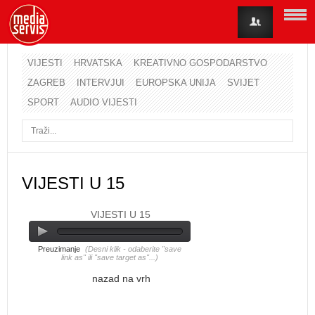
VIJESTI
HRVATSKA
KREATIVNO GOSPODARSTVO
ZAGREB
INTERVJUI
EUROPSKA UNIJA
SVIJET
Korisničko ime
SPORT
AUDIO VIJESTI
Lozinka
Zapamti me
VIJESTI U 15
VIJESTI U 15
Zaboravili ste lozinku?
Zaboravili ste korisničko ime?
Preuzimanje
(Desni klik - odaberite "save
link as" ili "save target as"...)
nazad na vrh