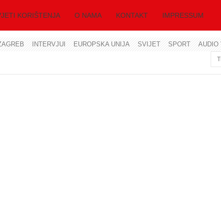
JETI KORIŠTENJA
O NAMA
KONTAKT
IMPRESSUM
ZAGREB
INTERVJUI
EUROPSKA UNIJA
SVIJET
SPORT
AUDIO 
Korisničko ime
Lozinka
Zapamti me
Zaboravili ste lozinku?
Zaboravili ste korisničko ime?