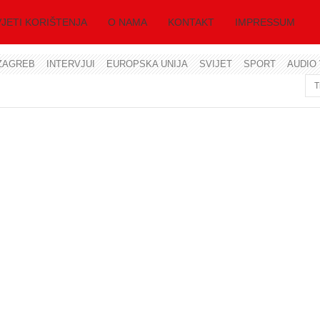
JETI KORIŠTENJA
O NAMA
KONTAKT
IMPRESSUM
ZAGREB
INTERVJUI
EUROPSKA UNIJA
SVIJET
SPORT
AUDIO 
Korisničko ime
Lozinka
Zapamti me
Zaboravili ste lozinku?
Zaboravili ste korisničko ime?