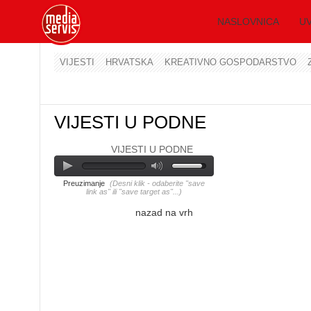
NASLOVNICA
UV
VIJESTI
HRVATSKA
KREATIVNO GOSPODARSTVO
VIJESTI U PODNE
VIJESTI U PODNE
Preuzimanje
(Desni klik - odaberite "save
link as" ili "save target as"...)
nazad na vrh