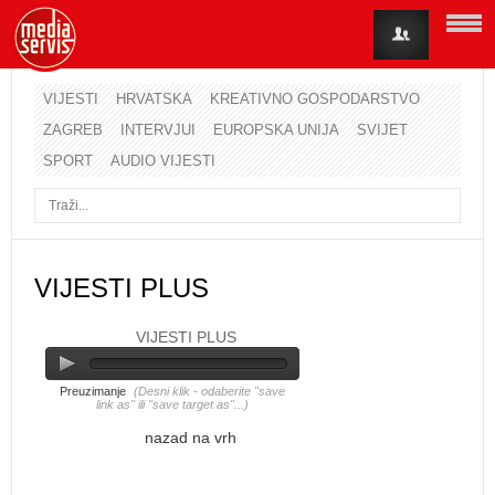
VIJESTI
HRVATSKA
KREATIVNO GOSPODARSTVO
ZAGREB
INTERVJUI
EUROPSKA UNIJA
SVIJET
Korisničko ime
SPORT
AUDIO VIJESTI
Lozinka
Zapamti me
VIJESTI PLUS
VIJESTI PLUS
Zaboravili ste lozinku?
Zaboravili ste korisničko ime?
Preuzimanje
(Desni klik - odaberite "save
link as" ili "save target as"...)
nazad na vrh