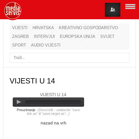
VIJESTI
HRVATSKA
KREATIVNO GOSPODARSTVO
ZAGREB
INTERVJUI
EUROPSKA UNIJA
SVIJET
Korisničko ime
SPORT
AUDIO VIJESTI
Lozinka
Zapamti me
VIJESTI U 14
VIJESTI U 14
Zaboravili ste lozinku?
Zaboravili ste korisničko ime?
Preuzimanje
(Desni klik - odaberite "save
link as" ili "save target as"...)
nazad na vrh