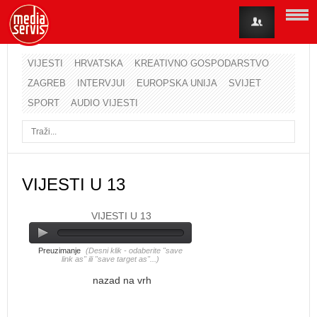
VIJESTI
HRVATSKA
KREATIVNO GOSPODARSTVO
ZAGREB
INTERVJUI
EUROPSKA UNIJA
SVIJET
Korisničko ime
SPORT
AUDIO VIJESTI
Lozinka
Zapamti me
VIJESTI U 13
VIJESTI U 13
Zaboravili ste lozinku?
Zaboravili ste korisničko ime?
Preuzimanje
(Desni klik - odaberite "save
link as" ili "save target as"...)
nazad na vrh