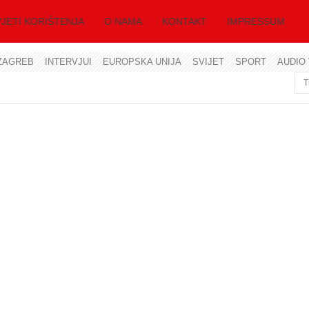
JETI KORIŠTENJA
O NAMA
KONTAKT
IMPRESSUM
ZAGREB
INTERVJUI
EUROPSKA UNIJA
SVIJET
SPORT
AUDIO 
Korisničko ime
Lozinka
Zapamti me
Zaboravili ste lozinku?
Zaboravili ste korisničko ime?