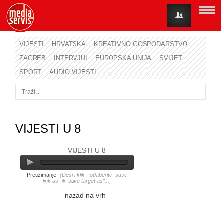
VIJESTI
HRVATSKA
KREATIVNO GOSPODARSTVO
ZAGREB
INTERVJUI
EUROPSKA UNIJA
SVIJET
Korisničko ime
SPORT
AUDIO VIJESTI
Lozinka
Zapamti me
VIJESTI U 8
VIJESTI U 8
Zaboravili ste lozinku?
Zaboravili ste korisničko ime?
Preuzimanje
(Desni klik - odaberite "save
link as" ili "save target as"...)
nazad na vrh