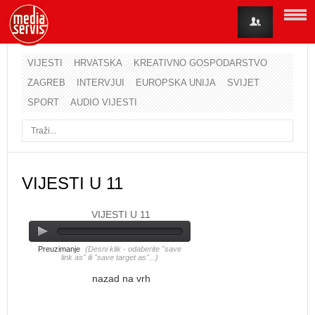
VIJESTI
HRVATSKA
KREATIVNO GOSPODARSTVO
ZAGREB
INTERVJUI
EUROPSKA UNIJA
SVIJET
Korisničko ime
SPORT
AUDIO VIJESTI
Lozinka
Zapamti me
VIJESTI U 11
VIJESTI U 11
Zaboravili ste lozinku?
Zaboravili ste korisničko ime?
Preuzimanje
(Desni klik - odaberite "save
link as" ili "save target as"...)
nazad na vrh