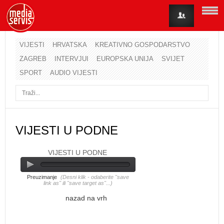
VIJESTI
HRVATSKA
KREATIVNO GOSPODARSTVO
ZAGREB
INTERVJUI
EUROPSKA UNIJA
SVIJET
Korisničko ime
SPORT
AUDIO VIJESTI
Lozinka
Zapamti me
VIJESTI U PODNE
VIJESTI U PODNE
Zaboravili ste lozinku?
Zaboravili ste korisničko ime?
Preuzimanje
(Desni klik - odaberite "save
link as" ili "save target as"...)
nazad na vrh