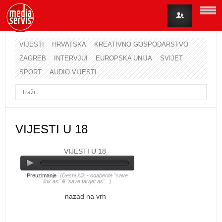
VIJESTI
HRVATSKA
KREATIVNO GOSPODARSTVO
ZAGREB
INTERVJUI
EUROPSKA UNIJA
SVIJET
Korisničko ime
SPORT
AUDIO VIJESTI
Lozinka
Zapamti me
VIJESTI U 18
VIJESTI U 18
Zaboravili ste lozinku?
Zaboravili ste korisničko ime?
Preuzimanje
(Desni klik - odaberite "save
link as" ili "save target as"...)
nazad na vrh