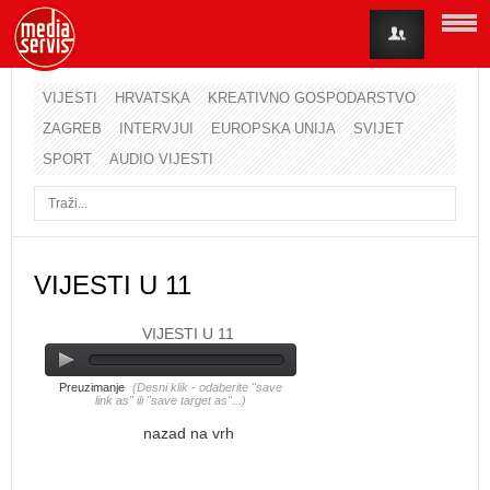
VIJESTI
HRVATSKA
KREATIVNO GOSPODARSTVO
ZAGREB
INTERVJUI
EUROPSKA UNIJA
SVIJET
Korisničko ime
SPORT
AUDIO VIJESTI
Lozinka
Zapamti me
VIJESTI U 11
VIJESTI U 11
Zaboravili ste lozinku?
Zaboravili ste korisničko ime?
Preuzimanje
(Desni klik - odaberite "save
link as" ili "save target as"...)
nazad na vrh