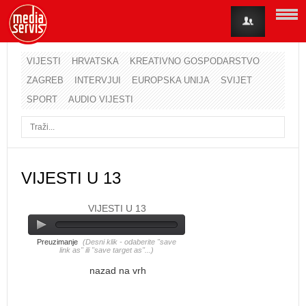
VIJESTI
HRVATSKA
KREATIVNO GOSPODARSTVO
ZAGREB
INTERVJUI
EUROPSKA UNIJA
SVIJET
Korisničko ime
SPORT
AUDIO VIJESTI
Lozinka
Zapamti me
VIJESTI U 13
VIJESTI U 13
Zaboravili ste lozinku?
Zaboravili ste korisničko ime?
Preuzimanje
(Desni klik - odaberite "save
link as" ili "save target as"...)
nazad na vrh