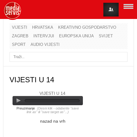
VIJESTI
HRVATSKA
KREATIVNO GOSPODARSTVO
ZAGREB
INTERVJUI
EUROPSKA UNIJA
SVIJET
Korisničko ime
SPORT
AUDIO VIJESTI
Lozinka
Zapamti me
VIJESTI U 14
VIJESTI U 14
Zaboravili ste lozinku?
Zaboravili ste korisničko ime?
Preuzimanje
(Desni klik - odaberite "save
link as" ili "save target as"...)
nazad na vrh