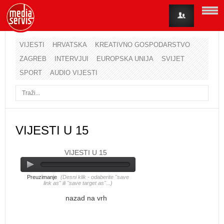
VIJESTI
HRVATSKA
KREATIVNO GOSPODARSTVO
ZAGREB
INTERVJUI
EUROPSKA UNIJA
SVIJET
Korisničko ime
SPORT
AUDIO VIJESTI
Lozinka
Zapamti me
VIJESTI U 15
VIJESTI U 15
Zaboravili ste lozinku?
Zaboravili ste korisničko ime?
Preuzimanje
(Desni klik - odaberite "save
link as" ili "save target as"...)
nazad na vrh