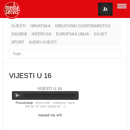
VIJESTI
HRVATSKA
KREATIVNO GOSPODARSTVO
ZAGREB
INTERVJUI
EUROPSKA UNIJA
SVIJET
Korisničko ime
SPORT
AUDIO VIJESTI
Lozinka
Zapamti me
VIJESTI U 16
VIJESTI U 16
Zaboravili ste lozinku?
Zaboravili ste korisničko ime?
Preuzimanje
(Desni klik - odaberite "save
link as" ili "save target as"...)
nazad na vrh