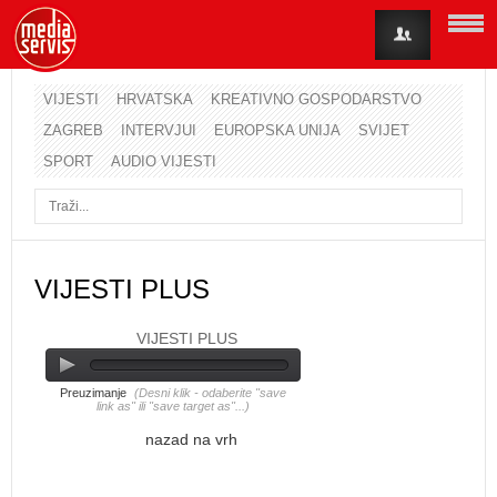
VIJESTI
HRVATSKA
KREATIVNO GOSPODARSTVO
ZAGREB
INTERVJUI
EUROPSKA UNIJA
SVIJET
Korisničko ime
SPORT
AUDIO VIJESTI
Lozinka
Zapamti me
VIJESTI PLUS
VIJESTI PLUS
Zaboravili ste lozinku?
Zaboravili ste korisničko ime?
Preuzimanje
(Desni klik - odaberite "save
link as" ili "save target as"...)
nazad na vrh