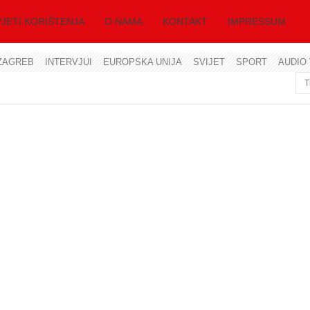
JETI KORIŠTENJA
O NAMA
KONTAKT
IMPRESSUM
ZAGREB
INTERVJUI
EUROPSKA UNIJA
SVIJET
SPORT
AUDIO 
Korisničko ime
Lozinka
Zapamti me
Zaboravili ste lozinku?
Zaboravili ste korisničko ime?