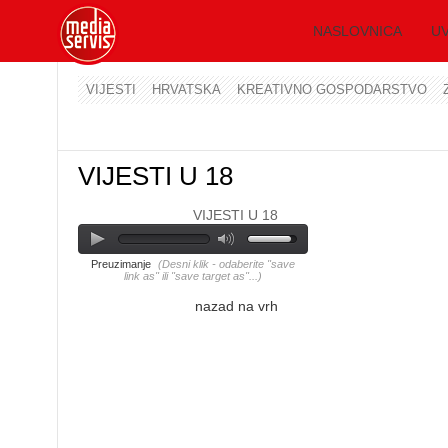
NASLOVNICA
UV
VIJESTI
HRVATSKA
KREATIVNO GOSPODARSTVO
VIJESTI U 18
VIJESTI U 18
Preuzimanje
(Desni klik - odaberite "save
link as" ili "save target as"...)
nazad na vrh