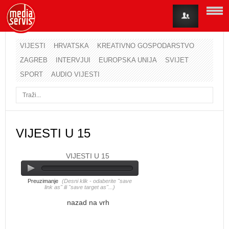
VIJESTI
HRVATSKA
KREATIVNO GOSPODARSTVO
ZAGREB
INTERVJUI
EUROPSKA UNIJA
SVIJET
Korisničko ime
SPORT
AUDIO VIJESTI
Lozinka
Zapamti me
VIJESTI U 15
VIJESTI U 15
Zaboravili ste lozinku?
Zaboravili ste korisničko ime?
Preuzimanje
(Desni klik - odaberite "save
link as" ili "save target as"...)
nazad na vrh