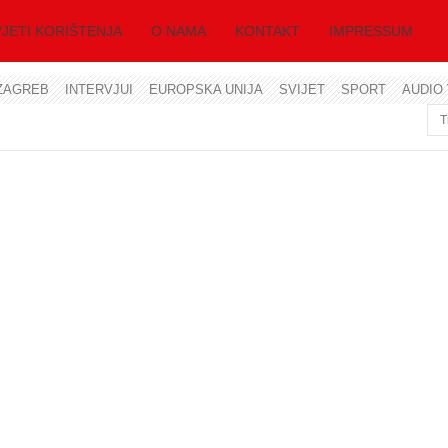
JETI KORIŠTENJA
O NAMA
KONTAKT
IMPRESSUM
ZAGREB
INTERVJUI
EUROPSKA UNIJA
SVIJET
SPORT
AUDIO 
Korisničko ime
Lozinka
Zapamti me
Zaboravili ste lozinku?
Zaboravili ste korisničko ime?