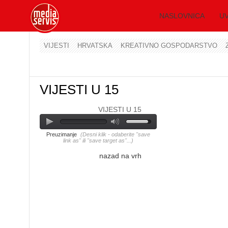
NASLOVNICA
UV
VIJESTI
HRVATSKA
KREATIVNO GOSPODARSTVO
VIJESTI U 15
VIJESTI U 15
Preuzimanje
(Desni klik - odaberite "save
link as" ili "save target as"...)
nazad na vrh