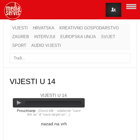
VIJESTI
HRVATSKA
KREATIVNO GOSPODARSTVO
ZAGREB
INTERVJUI
EUROPSKA UNIJA
SVIJET
Korisničko ime
SPORT
AUDIO VIJESTI
Lozinka
Zapamti me
VIJESTI U 14
VIJESTI U 14
Zaboravili ste lozinku?
Zaboravili ste korisničko ime?
Preuzimanje
(Desni klik - odaberite "save
link as" ili "save target as"...)
nazad na vrh