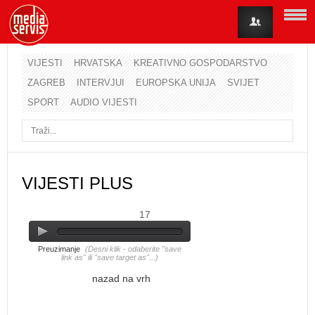
VIJESTI
HRVATSKA
KREATIVNO GOSPODARSTVO
ZAGREB
INTERVJUI
EUROPSKA UNIJA
SVIJET
Korisničko ime
SPORT
AUDIO VIJESTI
Lozinka
Zapamti me
VIJESTI PLUS
17
Zaboravili ste lozinku?
Zaboravili ste korisničko ime?
Preuzimanje
(Desni klik - odaberite "save
link as" ili "save target as"...)
nazad na vrh