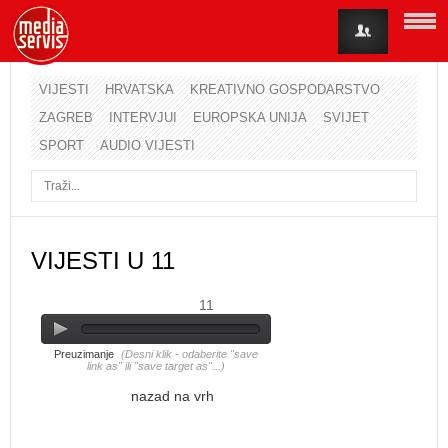
VIJESTI
HRVATSKA
KREATIVNO GOSPODARSTVO
ZAGREB
INTERVJUI
EUROPSKA UNIJA
SVIJET
Korisničko ime
SPORT
AUDIO VIJESTI
Lozinka
Zapamti me
VIJESTI U 11
11
Zaboravili ste lozinku?
Zaboravili ste korisničko ime?
Preuzimanje
(Desni klik - odaberite "save
link as" ili "save target as"...)
nazad na vrh