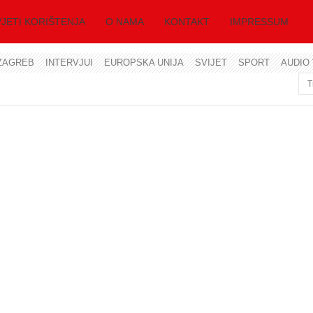
JETI KORIŠTENJA
O NAMA
KONTAKT
IMPRESSUM
ZAGREB
INTERVJUI
EUROPSKA UNIJA
SVIJET
SPORT
AUDIO 
Korisničko ime
Lozinka
Zapamti me
Zaboravili ste lozinku?
Zaboravili ste korisničko ime?