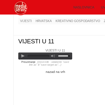
NASLOVNICA
UV
VIJESTI
HRVATSKA
KREATIVNO GOSPODARSTVO
VIJESTI U 11
VIJESTI U 11
Preuzimanje
(Desni klik - odaberite "save
link as" ili "save target as"...)
nazad na vrh