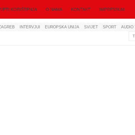
JETI KORIŠTENJA
O NAMA
KONTAKT
IMPRESSUM
ZAGREB
INTERVJUI
EUROPSKA UNIJA
SVIJET
SPORT
AUDIO 
Korisničko ime
Lozinka
Zapamti me
Zaboravili ste lozinku?
Zaboravili ste korisničko ime?