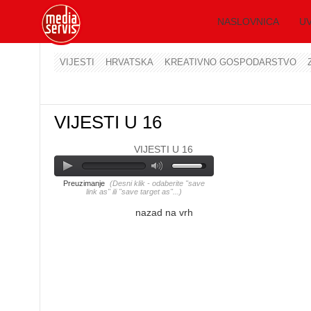
NASLOVNICA
UV
VIJESTI
HRVATSKA
KREATIVNO GOSPODARSTVO
VIJESTI U 16
VIJESTI U 16
Preuzimanje
(Desni klik - odaberite "save
link as" ili "save target as"...)
nazad na vrh