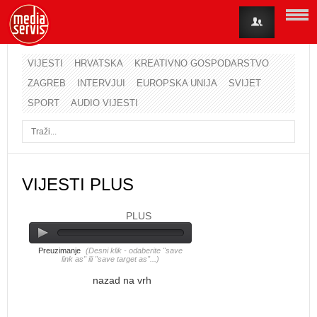
VIJESTI
HRVATSKA
KREATIVNO GOSPODARSTVO
ZAGREB
INTERVJUI
EUROPSKA UNIJA
SVIJET
Korisničko ime
SPORT
AUDIO VIJESTI
Lozinka
Zapamti me
VIJESTI PLUS
PLUS
Zaboravili ste lozinku?
Zaboravili ste korisničko ime?
Preuzimanje
(Desni klik - odaberite "save
link as" ili "save target as"...)
nazad na vrh