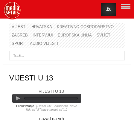
VIJESTI
HRVATSKA
KREATIVNO GOSPODARSTVO
ZAGREB
INTERVJUI
EUROPSKA UNIJA
SVIJET
Korisničko ime
SPORT
AUDIO VIJESTI
Lozinka
Zapamti me
VIJESTI U 13
VIJESTI U 13
Zaboravili ste lozinku?
Zaboravili ste korisničko ime?
Preuzimanje
(Desni klik - odaberite "save
link as" ili "save target as"...)
nazad na vrh