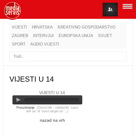
VIJESTI
HRVATSKA
KREATIVNO GOSPODARSTVO
ZAGREB
INTERVJUI
EUROPSKA UNIJA
SVIJET
Korisničko ime
SPORT
AUDIO VIJESTI
Lozinka
Zapamti me
VIJESTI U 14
VIJESTI U 14
Zaboravili ste lozinku?
Zaboravili ste korisničko ime?
Preuzimanje
(Desni klik - odaberite "save
link as" ili "save target as"...)
nazad na vrh