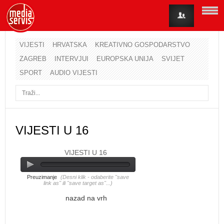
VIJESTI
HRVATSKA
KREATIVNO GOSPODARSTVO
ZAGREB
INTERVJUI
EUROPSKA UNIJA
SVIJET
Korisničko ime
SPORT
AUDIO VIJESTI
Lozinka
Zapamti me
VIJESTI U 16
VIJESTI U 16
Zaboravili ste lozinku?
Zaboravili ste korisničko ime?
Preuzimanje
(Desni klik - odaberite "save
link as" ili "save target as"...)
nazad na vrh