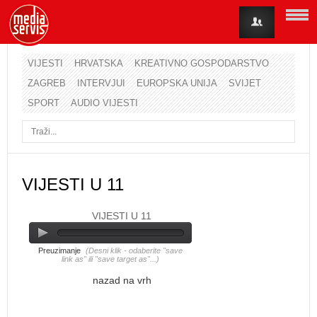
VIJESTI
HRVATSKA
KREATIVNO GOSPODARSTVO
ZAGREB
INTERVJUI
EUROPSKA UNIJA
SVIJET
Korisničko ime
SPORT
AUDIO VIJESTI
Lozinka
Zapamti me
VIJESTI U 11
VIJESTI U 11
Zaboravili ste lozinku?
Zaboravili ste korisničko ime?
Preuzimanje
(Desni klik - odaberite "save
link as" ili "save target as"...)
nazad na vrh