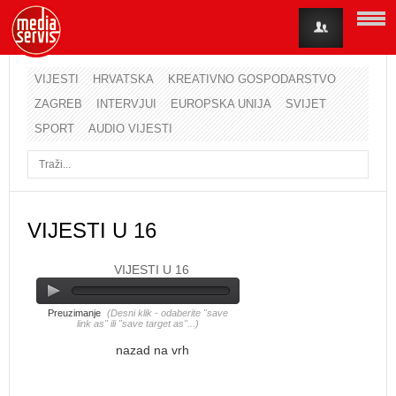
VIJESTI
HRVATSKA
KREATIVNO GOSPODARSTVO
ZAGREB
INTERVJUI
EUROPSKA UNIJA
SVIJET
Korisničko ime
SPORT
AUDIO VIJESTI
Lozinka
Zapamti me
VIJESTI U 16
VIJESTI U 16
Zaboravili ste lozinku?
Zaboravili ste korisničko ime?
Preuzimanje
(Desni klik - odaberite "save
link as" ili "save target as"...)
nazad na vrh