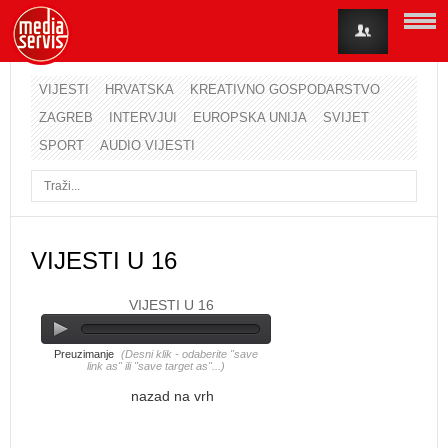
VIJESTI
HRVATSKA
KREATIVNO GOSPODARSTVO
ZAGREB
INTERVJUI
EUROPSKA UNIJA
SVIJET
Korisničko ime
SPORT
AUDIO VIJESTI
Lozinka
Zapamti me
VIJESTI U 16
VIJESTI U 16
Zaboravili ste lozinku?
Zaboravili ste korisničko ime?
Preuzimanje
(Desni klik - odaberite "save
link as" ili "save target as"...)
nazad na vrh