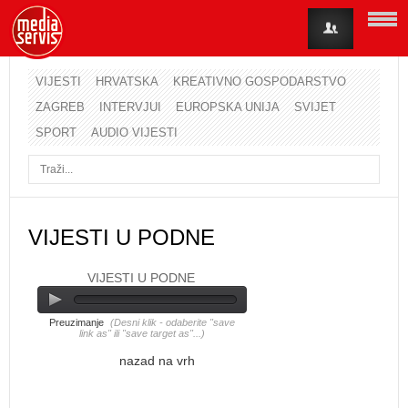
VIJESTI
HRVATSKA
KREATIVNO GOSPODARSTVO
ZAGREB
INTERVJUI
EUROPSKA UNIJA
SVIJET
Korisničko ime
SPORT
AUDIO VIJESTI
Lozinka
Zapamti me
VIJESTI U PODNE
VIJESTI U PODNE
Zaboravili ste lozinku?
Zaboravili ste korisničko ime?
Preuzimanje
(Desni klik - odaberite "save
link as" ili "save target as"...)
nazad na vrh