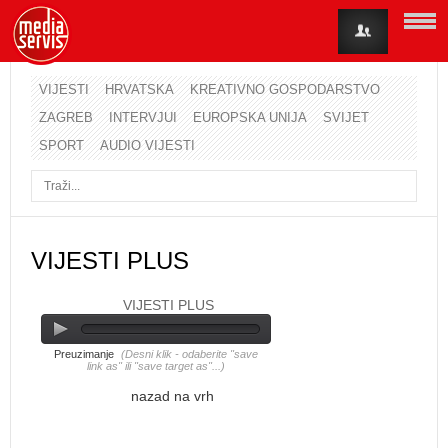
VIJESTI
HRVATSKA
KREATIVNO GOSPODARSTVO
ZAGREB
INTERVJUI
EUROPSKA UNIJA
SVIJET
Korisničko ime
SPORT
AUDIO VIJESTI
Lozinka
Zapamti me
VIJESTI PLUS
VIJESTI PLUS
Zaboravili ste lozinku?
Zaboravili ste korisničko ime?
Preuzimanje
(Desni klik - odaberite "save
link as" ili "save target as"...)
nazad na vrh