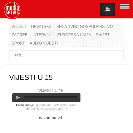
VIJESTI
HRVATSKA
KREATIVNO GOSPODARSTVO
ZAGREB
INTERVJUI
EUROPSKA UNIJA
SVIJET
Korisničko ime
SPORT
AUDIO VIJESTI
Lozinka
Zapamti me
VIJESTI U 15
VIJESTI U 15
Zaboravili ste lozinku?
Zaboravili ste korisničko ime?
Preuzimanje
(Desni klik - odaberite "save
link as" ili "save target as"...)
nazad na vrh