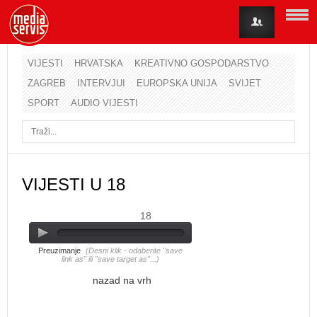
VIJESTI
HRVATSKA
KREATIVNO GOSPODARSTVO
ZAGREB
INTERVJUI
EUROPSKA UNIJA
SVIJET
Korisničko ime
SPORT
AUDIO VIJESTI
Lozinka
Zapamti me
VIJESTI U 18
18
Zaboravili ste lozinku?
Zaboravili ste korisničko ime?
Preuzimanje
(Desni klik - odaberite "save
link as" ili "save target as"...)
nazad na vrh