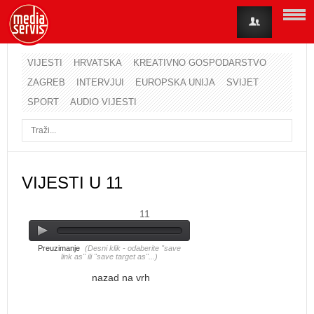
VIJESTI
HRVATSKA
KREATIVNO GOSPODARSTVO
ZAGREB
INTERVJUI
EUROPSKA UNIJA
SVIJET
Korisničko ime
SPORT
AUDIO VIJESTI
Lozinka
Zapamti me
VIJESTI U 11
11
Zaboravili ste lozinku?
Zaboravili ste korisničko ime?
Preuzimanje
(Desni klik - odaberite "save
link as" ili "save target as"...)
nazad na vrh