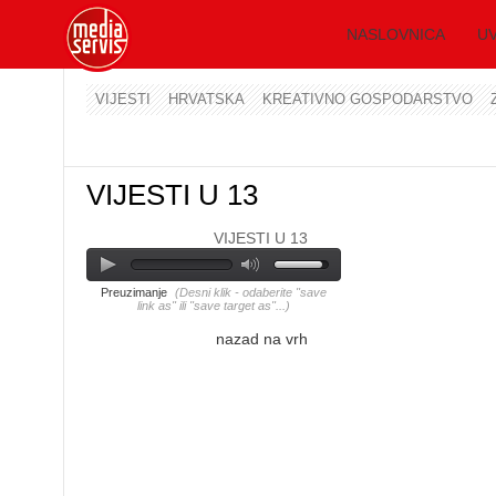
NASLOVNICA
UV
VIJESTI
HRVATSKA
KREATIVNO GOSPODARSTVO
VIJESTI U 13
VIJESTI U 13
Preuzimanje
(Desni klik - odaberite "save
link as" ili "save target as"...)
nazad na vrh