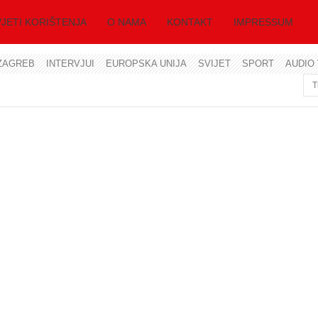
JETI KORIŠTENJA
O NAMA
KONTAKT
IMPRESSUM
ZAGREB
INTERVJUI
EUROPSKA UNIJA
SVIJET
SPORT
AUDIO 
Korisničko ime
Lozinka
Zapamti me
Zaboravili ste lozinku?
Zaboravili ste korisničko ime?