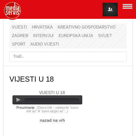
VIJESTI
HRVATSKA
KREATIVNO GOSPODARSTVO
ZAGREB
INTERVJUI
EUROPSKA UNIJA
SVIJET
Korisničko ime
SPORT
AUDIO VIJESTI
Lozinka
Zapamti me
VIJESTI U 18
VIJESTI U 18
Zaboravili ste lozinku?
Zaboravili ste korisničko ime?
Preuzimanje
(Desni klik - odaberite "save
link as" ili "save target as"...)
nazad na vrh