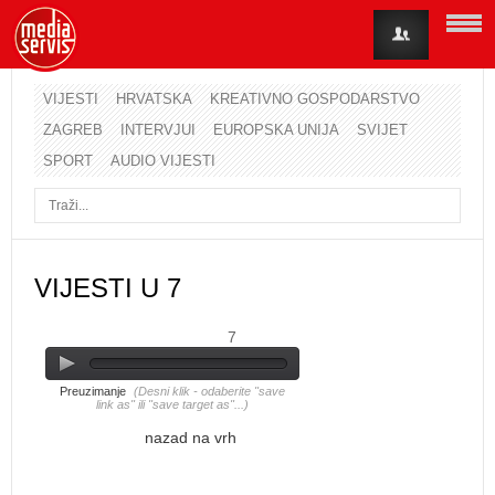
VIJESTI
HRVATSKA
KREATIVNO GOSPODARSTVO
ZAGREB
INTERVJUI
EUROPSKA UNIJA
SVIJET
Korisničko ime
SPORT
AUDIO VIJESTI
Lozinka
Zapamti me
VIJESTI U 7
7
Zaboravili ste lozinku?
Zaboravili ste korisničko ime?
Preuzimanje
(Desni klik - odaberite "save
link as" ili "save target as"...)
nazad na vrh