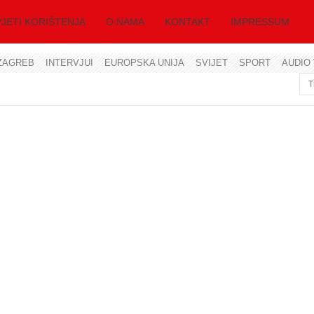
JETI KORIŠTENJA
O NAMA
KONTAKT
IMPRESSUM
ZAGREB
INTERVJUI
EUROPSKA UNIJA
SVIJET
SPORT
AUDIO 
Korisničko ime
Lozinka
Zapamti me
Zaboravili ste lozinku?
Zaboravili ste korisničko ime?