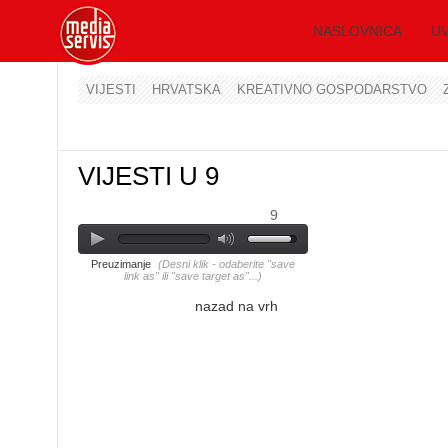
NASLOVNICA
UV
VIJESTI
HRVATSKA
KREATIVNO GOSPODARSTVO
VIJESTI U 9
9
Preuzimanje
(Desni klik - odaberite "save
link as" ili "save target as"...)
nazad na vrh