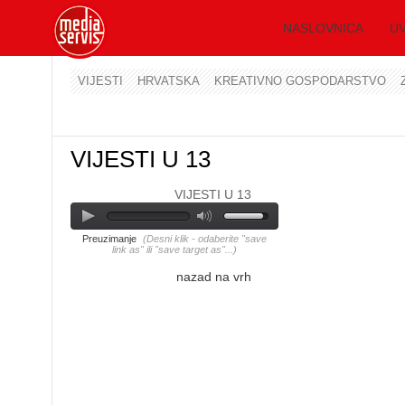
NASLOVNICA
UV
VIJESTI
HRVATSKA
KREATIVNO GOSPODARSTVO
VIJESTI U 13
VIJESTI U 13
Preuzimanje
(Desni klik - odaberite "save
link as" ili "save target as"...)
nazad na vrh