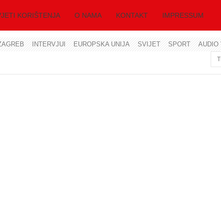
JETI KORIŠTENJA
O NAMA
KONTAKT
IMPRESSUM
ZAGREB
INTERVJUI
EUROPSKA UNIJA
SVIJET
SPORT
AUDIO 
Korisničko ime
Lozinka
Zapamti me
Zaboravili ste lozinku?
Zaboravili ste korisničko ime?