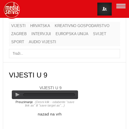
VIJESTI
HRVATSKA
KREATIVNO GOSPODARSTVO
ZAGREB
INTERVJUI
EUROPSKA UNIJA
SVIJET
Korisničko ime
SPORT
AUDIO VIJESTI
Lozinka
Zapamti me
VIJESTI U 9
VIJESTI U 9
Zaboravili ste lozinku?
Zaboravili ste korisničko ime?
Preuzimanje
(Desni klik - odaberite "save
link as" ili "save target as"...)
nazad na vrh