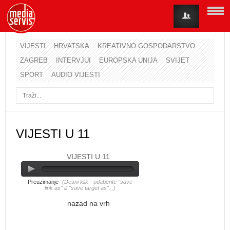
VIJESTI
HRVATSKA
KREATIVNO GOSPODARSTVO
ZAGREB
INTERVJUI
EUROPSKA UNIJA
SVIJET
Korisničko ime
SPORT
AUDIO VIJESTI
Lozinka
Zapamti me
VIJESTI U 11
VIJESTI U 11
Zaboravili ste lozinku?
Zaboravili ste korisničko ime?
Preuzimanje
(Desni klik - odaberite "save
link as" ili "save target as"...)
nazad na vrh