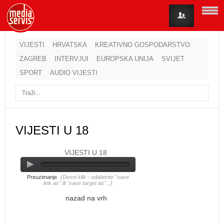
VIJESTI
HRVATSKA
KREATIVNO GOSPODARSTVO
ZAGREB
INTERVJUI
EUROPSKA UNIJA
SVIJET
Korisničko ime
SPORT
AUDIO VIJESTI
Lozinka
Zapamti me
VIJESTI U 18
VIJESTI U 18
Zaboravili ste lozinku?
Zaboravili ste korisničko ime?
Preuzimanje
(Desni klik - odaberite "save
link as" ili "save target as"...)
nazad na vrh