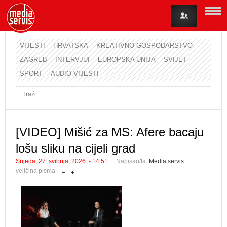
VIJESTI
HRVATSKA
KREATIVNO GOSPODARSTVO
ZAGREB
INTERVJUI
EUROPSKA UNIJA
SVIJET
Korisničko ime
SPORT
AUDIO VIJESTI
Lozinka
Zapamti me
[VIDEO] Mišić za MS: Afere bacaju
lošu sliku na cijeli grad
Zaboravili ste lozinku?
Zaboravili ste korisničko ime?
Srijeda, 27. svibnja, 2026. - 14:51
Napisao/la
Media servis
veličina pisma