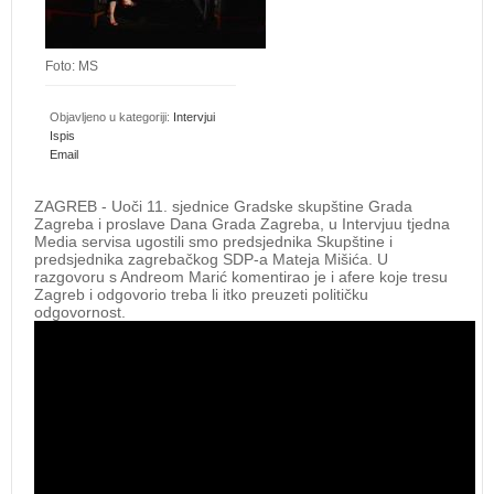
Foto: MS
Objavljeno u kategoriji:
Intervjui
Ispis
Email
ZAGREB - Uoči 11. sjednice Gradske skupštine Grada
Zagreba i proslave Dana Grada Zagreba, u Intervjuu tjedna
Media servisa ugostili smo predsjednika Skupštine i
predsjednika zagrebačkog SDP-a Mateja Mišića. U
razgovoru s Andreom Marić komentirao je i afere koje tresu
Zagreb i odgovorio treba li itko preuzeti političku
odgovornost.