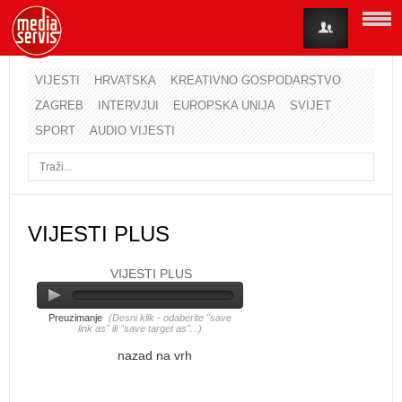
VIJESTI
HRVATSKA
KREATIVNO GOSPODARSTVO
ZAGREB
INTERVJUI
EUROPSKA UNIJA
SVIJET
Korisničko ime
SPORT
AUDIO VIJESTI
Lozinka
Zapamti me
VIJESTI PLUS
VIJESTI PLUS
Zaboravili ste lozinku?
Zaboravili ste korisničko ime?
Preuzimanje
(Desni klik - odaberite "save
link as" ili "save target as"...)
nazad na vrh