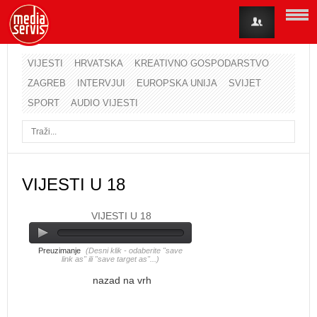
VIJESTI
HRVATSKA
KREATIVNO GOSPODARSTVO
ZAGREB
INTERVJUI
EUROPSKA UNIJA
SVIJET
Korisničko ime
SPORT
AUDIO VIJESTI
Lozinka
Zapamti me
VIJESTI U 18
VIJESTI U 18
Zaboravili ste lozinku?
Zaboravili ste korisničko ime?
Preuzimanje
(Desni klik - odaberite "save
link as" ili "save target as"...)
nazad na vrh