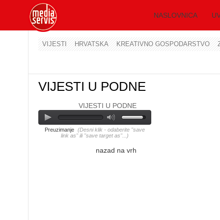
NASLOVNICA
UV
VIJESTI
HRVATSKA
KREATIVNO GOSPODARSTVO
VIJESTI U PODNE
VIJESTI U PODNE
Preuzimanje
(Desni klik - odaberite "save
link as" ili "save target as"...)
nazad na vrh