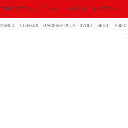
JETI KORIŠTENJA
O NAMA
KONTAKT
IMPRESSUM
ZAGREB
INTERVJUI
EUROPSKA UNIJA
SVIJET
SPORT
AUDIO 
Korisničko ime
Lozinka
Zapamti me
Zaboravili ste lozinku?
Zaboravili ste korisničko ime?